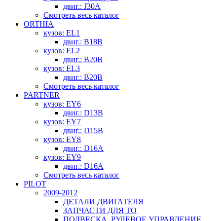
двиг.: J30A
Смотреть весь каталог
ORTHIA
кузов: EL1
двиг.: B18B
кузов: EL2
двиг.: B20B
кузов: EL3
двиг.: B20B
Смотреть весь каталог
PARTNER
кузов: EY6
двиг.: D13B
кузов: EY7
двиг.: D15B
кузов: EY8
двиг.: D16A
кузов: EY9
двиг.: D16A
Смотреть весь каталог
PILOT
2009-2012
ДЕТАЛИ ДВИГАТЕЛЯ
ЗАПЧАСТИ ДЛЯ ТО
ПОДВЕСКА, РУЛЕВОЕ УПРАВЛЕНИЕ,