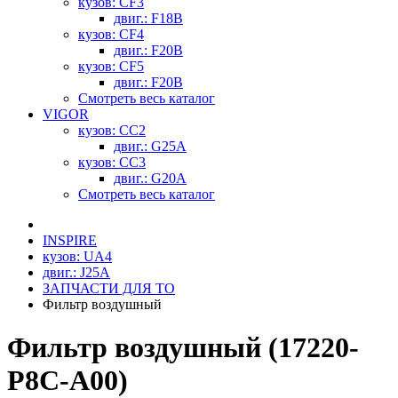
кузов: CF3
двиг.: F18B
кузов: CF4
двиг.: F20B
кузов: CF5
двиг.: F20B
Смотреть весь каталог
VIGOR
кузов: CC2
двиг.: G25A
кузов: CC3
двиг.: G20A
Смотреть весь каталог
INSPIRE
кузов: UA4
двиг.: J25A
ЗАПЧАСТИ ДЛЯ ТО
Фильтр воздушный
Фильтр воздушный (17220-
P8C-A00)