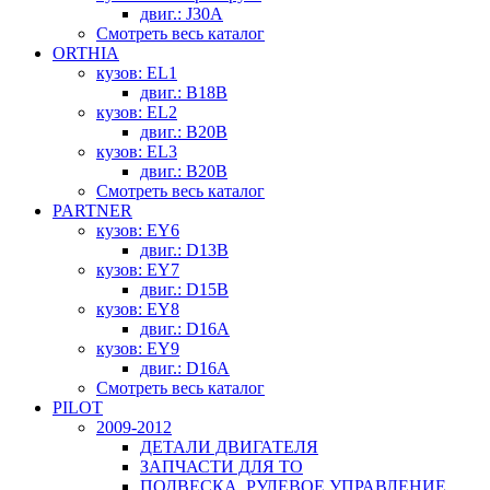
двиг.: J30A
Смотреть весь каталог
ORTHIA
кузов: EL1
двиг.: B18B
кузов: EL2
двиг.: B20B
кузов: EL3
двиг.: B20B
Смотреть весь каталог
PARTNER
кузов: EY6
двиг.: D13B
кузов: EY7
двиг.: D15B
кузов: EY8
двиг.: D16A
кузов: EY9
двиг.: D16A
Смотреть весь каталог
PILOT
2009-2012
ДЕТАЛИ ДВИГАТЕЛЯ
ЗАПЧАСТИ ДЛЯ ТО
ПОДВЕСКА, РУЛЕВОЕ УПРАВЛЕНИЕ,