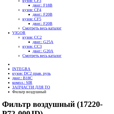
кузов: CF3
двиг.: F18B
кузов: CF4
двиг.: F20B
кузов: CF5
двиг.: F20B
Смотреть весь каталог
VIGOR
кузов: CC2
двиг.: G25A
кузов: CC3
двиг.: G20A
Смотреть весь каталог
INTEGRA
кузов: DC2 прав. руль
двиг.: B18C
компл.: SIR
ЗАПЧАСТИ ДЛЯ ТО
Фильтр воздушный
Фильтр воздушный (17220-
P72-000JD)