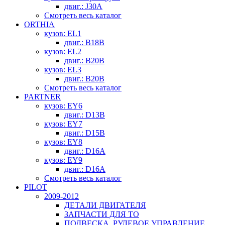
двиг.: J30A
Смотреть весь каталог
ORTHIA
кузов: EL1
двиг.: B18B
кузов: EL2
двиг.: B20B
кузов: EL3
двиг.: B20B
Смотреть весь каталог
PARTNER
кузов: EY6
двиг.: D13B
кузов: EY7
двиг.: D15B
кузов: EY8
двиг.: D16A
кузов: EY9
двиг.: D16A
Смотреть весь каталог
PILOT
2009-2012
ДЕТАЛИ ДВИГАТЕЛЯ
ЗАПЧАСТИ ДЛЯ ТО
ПОДВЕСКА, РУЛЕВОЕ УПРАВЛЕНИЕ,