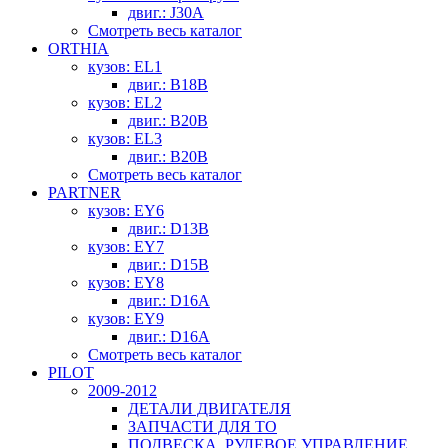
двиг.: J30A
Смотреть весь каталог
ORTHIA
кузов: EL1
двиг.: B18B
кузов: EL2
двиг.: B20B
кузов: EL3
двиг.: B20B
Смотреть весь каталог
PARTNER
кузов: EY6
двиг.: D13B
кузов: EY7
двиг.: D15B
кузов: EY8
двиг.: D16A
кузов: EY9
двиг.: D16A
Смотреть весь каталог
PILOT
2009-2012
ДЕТАЛИ ДВИГАТЕЛЯ
ЗАПЧАСТИ ДЛЯ ТО
ПОДВЕСКА, РУЛЕВОЕ УПРАВЛЕНИЕ,