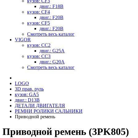
кузов: CF3
двиг.: F18B
кузов: CF4
двиг.: F20B
кузов: CF5
двиг.: F20B
Смотреть весь каталог
VIGOR
кузов: CC2
двиг.: G25A
кузов: CC3
двиг.: G20A
Смотреть весь каталог
LOGO
3D прав. руль
кузов: GA5
двиг.: D13B
ДЕТАЛИ ДВИГАТЕЛЯ
РЕМНИ РОЛИКИ САЛЬНИКИ
Приводной ремень
Приводной ремень (3PK805)