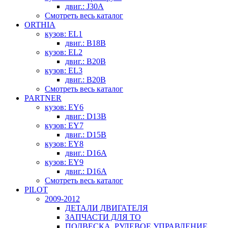
двиг.: J30A
Смотреть весь каталог
ORTHIA
кузов: EL1
двиг.: B18B
кузов: EL2
двиг.: B20B
кузов: EL3
двиг.: B20B
Смотреть весь каталог
PARTNER
кузов: EY6
двиг.: D13B
кузов: EY7
двиг.: D15B
кузов: EY8
двиг.: D16A
кузов: EY9
двиг.: D16A
Смотреть весь каталог
PILOT
2009-2012
ДЕТАЛИ ДВИГАТЕЛЯ
ЗАПЧАСТИ ДЛЯ ТО
ПОДВЕСКА, РУЛЕВОЕ УПРАВЛЕНИЕ,