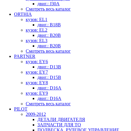
двиг.: J30A
Смотреть весь каталог
ORTHIA
кузов: EL1
двиг.: B18B
кузов: EL2
двиг.: B20B
кузов: EL3
двиг.: B20B
Смотреть весь каталог
PARTNER
кузов: EY6
двиг.: D13B
кузов: EY7
двиг.: D15B
кузов: EY8
двиг.: D16A
кузов: EY9
двиг.: D16A
Смотреть весь каталог
PILOT
2009-2012
ДЕТАЛИ ДВИГАТЕЛЯ
ЗАПЧАСТИ ДЛЯ ТО
ПОДВЕСКА, РУЛЕВОЕ УПРАВЛЕНИЕ,