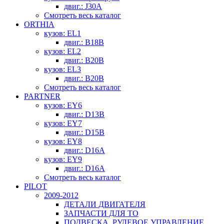
двиг.: J30A
Смотреть весь каталог
ORTHIA
кузов: EL1
двиг.: B18B
кузов: EL2
двиг.: B20B
кузов: EL3
двиг.: B20B
Смотреть весь каталог
PARTNER
кузов: EY6
двиг.: D13B
кузов: EY7
двиг.: D15B
кузов: EY8
двиг.: D16A
кузов: EY9
двиг.: D16A
Смотреть весь каталог
PILOT
2009-2012
ДЕТАЛИ ДВИГАТЕЛЯ
ЗАПЧАСТИ ДЛЯ ТО
ПОДВЕСКА, РУЛЕВОЕ УПРАВЛЕНИЕ,