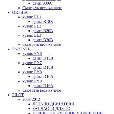
двиг.: J30A
Смотреть весь каталог
ORTHIA
кузов: EL1
двиг.: B18B
кузов: EL2
двиг.: B20B
кузов: EL3
двиг.: B20B
Смотреть весь каталог
PARTNER
кузов: EY6
двиг.: D13B
кузов: EY7
двиг.: D15B
кузов: EY8
двиг.: D16A
кузов: EY9
двиг.: D16A
Смотреть весь каталог
PILOT
2009-2012
ДЕТАЛИ ДВИГАТЕЛЯ
ЗАПЧАСТИ ДЛЯ ТО
ПОДВЕСКА, РУЛЕВОЕ УПРАВЛЕНИЕ,