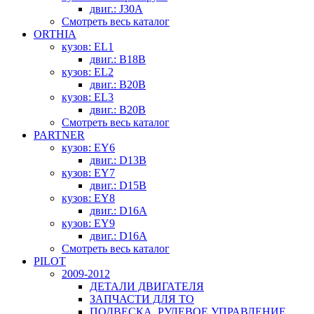
двиг.: J30A
Смотреть весь каталог
ORTHIA
кузов: EL1
двиг.: B18B
кузов: EL2
двиг.: B20B
кузов: EL3
двиг.: B20B
Смотреть весь каталог
PARTNER
кузов: EY6
двиг.: D13B
кузов: EY7
двиг.: D15B
кузов: EY8
двиг.: D16A
кузов: EY9
двиг.: D16A
Смотреть весь каталог
PILOT
2009-2012
ДЕТАЛИ ДВИГАТЕЛЯ
ЗАПЧАСТИ ДЛЯ ТО
ПОДВЕСКА, РУЛЕВОЕ УПРАВЛЕНИЕ,