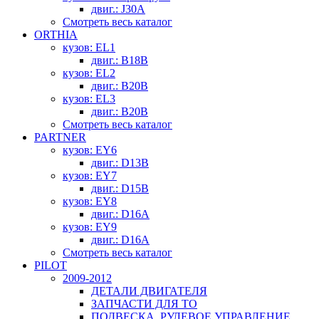
двиг.: J30A
Смотреть весь каталог
ORTHIA
кузов: EL1
двиг.: B18B
кузов: EL2
двиг.: B20B
кузов: EL3
двиг.: B20B
Смотреть весь каталог
PARTNER
кузов: EY6
двиг.: D13B
кузов: EY7
двиг.: D15B
кузов: EY8
двиг.: D16A
кузов: EY9
двиг.: D16A
Смотреть весь каталог
PILOT
2009-2012
ДЕТАЛИ ДВИГАТЕЛЯ
ЗАПЧАСТИ ДЛЯ ТО
ПОДВЕСКА, РУЛЕВОЕ УПРАВЛЕНИЕ,