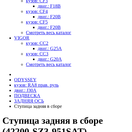
кузов: CF3
двиг.: F18B
кузов: CF4
двиг.: F20B
кузов: CF5
двиг.: F20B
Смотреть весь каталог
VIGOR
кузов: CC2
двиг.: G25A
кузов: CC3
двиг.: G20A
Смотреть весь каталог
ODYSSEY
кузов: RA8 прав. руль
двиг.: J30A
ПОДВЕСКА
ЗАДНЯЯ ОСЬ
Ступица задняя в сборе
Ступица задняя в сборе
(42200-SZ3-951SAT)