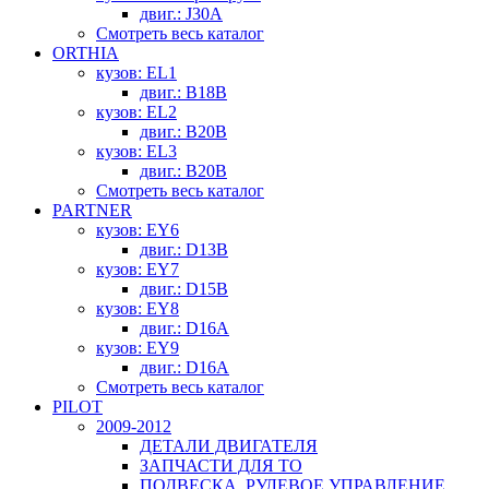
двиг.: J30A
Смотреть весь каталог
ORTHIA
кузов: EL1
двиг.: B18B
кузов: EL2
двиг.: B20B
кузов: EL3
двиг.: B20B
Смотреть весь каталог
PARTNER
кузов: EY6
двиг.: D13B
кузов: EY7
двиг.: D15B
кузов: EY8
двиг.: D16A
кузов: EY9
двиг.: D16A
Смотреть весь каталог
PILOT
2009-2012
ДЕТАЛИ ДВИГАТЕЛЯ
ЗАПЧАСТИ ДЛЯ ТО
ПОДВЕСКА, РУЛЕВОЕ УПРАВЛЕНИЕ,