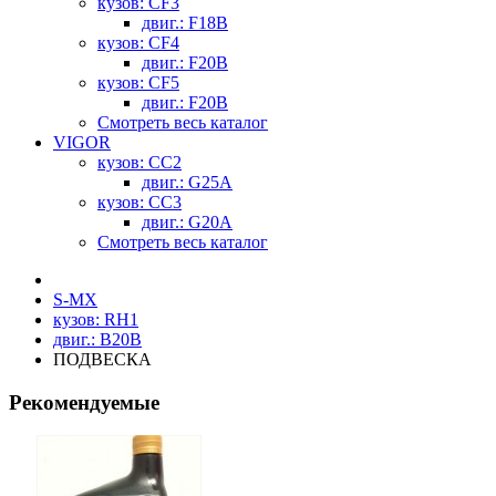
кузов: CF3
двиг.: F18B
кузов: CF4
двиг.: F20B
кузов: CF5
двиг.: F20B
Смотреть весь каталог
VIGOR
кузов: CC2
двиг.: G25A
кузов: CC3
двиг.: G20A
Смотреть весь каталог
S-MX
кузов: RH1
двиг.: B20B
ПОДВЕСКА
Рекомендуемые