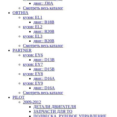
двиг.: J30A
Смотреть весь каталог
ORTHIA
кузов: EL1
двиг.: B18B
кузов: EL2
двиг.: B20B
кузов: EL3
двиг.: B20B
Смотреть весь каталог
PARTNER
кузов: EY6
двиг.: D13B
кузов: EY7
двиг.: D15B
кузов: EY8
двиг.: D16A
кузов: EY9
двиг.: D16A
Смотреть весь каталог
PILOT
2009-2012
ДЕТАЛИ ДВИГАТЕЛЯ
ЗАПЧАСТИ ДЛЯ ТО
ПОДВЕСКА, РУЛЕВОЕ УПРАВЛЕНИЕ,