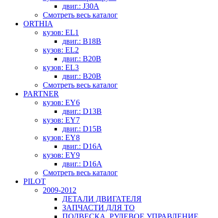
двиг.: J30A
Смотреть весь каталог
ORTHIA
кузов: EL1
двиг.: B18B
кузов: EL2
двиг.: B20B
кузов: EL3
двиг.: B20B
Смотреть весь каталог
PARTNER
кузов: EY6
двиг.: D13B
кузов: EY7
двиг.: D15B
кузов: EY8
двиг.: D16A
кузов: EY9
двиг.: D16A
Смотреть весь каталог
PILOT
2009-2012
ДЕТАЛИ ДВИГАТЕЛЯ
ЗАПЧАСТИ ДЛЯ ТО
ПОДВЕСКА, РУЛЕВОЕ УПРАВЛЕНИЕ,