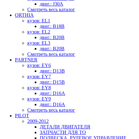
двиг.: J30A
Смотреть весь каталог
ORTHIA
кузов: EL1
двиг.: B18B
кузов: EL2
двиг.: B20B
кузов: EL3
двиг.: B20B
Смотреть весь каталог
PARTNER
кузов: EY6
двиг.: D13B
кузов: EY7
двиг.: D15B
кузов: EY8
двиг.: D16A
кузов: EY9
двиг.: D16A
Смотреть весь каталог
PILOT
2009-2012
ДЕТАЛИ ДВИГАТЕЛЯ
ЗАПЧАСТИ ДЛЯ ТО
ПОДВЕСКА, РУЛЕВОЕ УПРАВЛЕНИЕ,