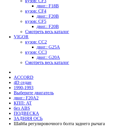
кузов: CF3
двиг.: F18B
кузов: CF4
двиг.: F20B
кузов: CF5
двиг.: F20B
Смотреть весь каталог
VIGOR
кузов: CC2
двиг.: G25A
кузов: CC3
двиг.: G20A
Смотреть весь каталог
ACCORD
4D седан
1990-1993
Выберите двигатель
двиг.: F20A2
КПП: AT
без ABS
ПОДВЕСКА
ЗАДНЯЯ ОСЬ
Шайба регулировочного болта заднего рычага