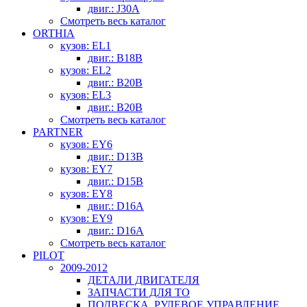
двиг.: J30A
Смотреть весь каталог
ORTHIA
кузов: EL1
двиг.: B18B
кузов: EL2
двиг.: B20B
кузов: EL3
двиг.: B20B
Смотреть весь каталог
PARTNER
кузов: EY6
двиг.: D13B
кузов: EY7
двиг.: D15B
кузов: EY8
двиг.: D16A
кузов: EY9
двиг.: D16A
Смотреть весь каталог
PILOT
2009-2012
ДЕТАЛИ ДВИГАТЕЛЯ
ЗАПЧАСТИ ДЛЯ ТО
ПОДВЕСКА, РУЛЕВОЕ УПРАВЛЕНИЕ,