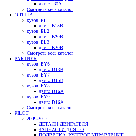
двиг.: J30A
Смотреть весь каталог
ORTHIA
кузов: EL1
двиг.: B18B
кузов: EL2
двиг.: B20B
кузов: EL3
двиг.: B20B
Смотреть весь каталог
PARTNER
кузов: EY6
двиг.: D13B
кузов: EY7
двиг.: D15B
кузов: EY8
двиг.: D16A
кузов: EY9
двиг.: D16A
Смотреть весь каталог
PILOT
2009-2012
ДЕТАЛИ ДВИГАТЕЛЯ
ЗАПЧАСТИ ДЛЯ ТО
ПОДВЕСКА, РУЛЕВОЕ УПРАВЛЕНИЕ,