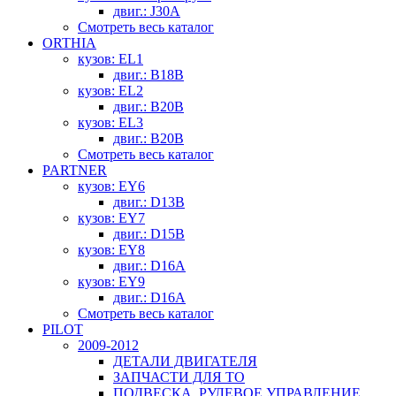
двиг.: J30A
Смотреть весь каталог
ORTHIA
кузов: EL1
двиг.: B18B
кузов: EL2
двиг.: B20B
кузов: EL3
двиг.: B20B
Смотреть весь каталог
PARTNER
кузов: EY6
двиг.: D13B
кузов: EY7
двиг.: D15B
кузов: EY8
двиг.: D16A
кузов: EY9
двиг.: D16A
Смотреть весь каталог
PILOT
2009-2012
ДЕТАЛИ ДВИГАТЕЛЯ
ЗАПЧАСТИ ДЛЯ ТО
ПОДВЕСКА, РУЛЕВОЕ УПРАВЛЕНИЕ,