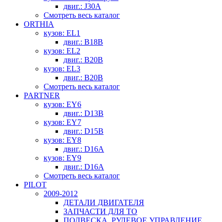
двиг.: J30A
Смотреть весь каталог
ORTHIA
кузов: EL1
двиг.: B18B
кузов: EL2
двиг.: B20B
кузов: EL3
двиг.: B20B
Смотреть весь каталог
PARTNER
кузов: EY6
двиг.: D13B
кузов: EY7
двиг.: D15B
кузов: EY8
двиг.: D16A
кузов: EY9
двиг.: D16A
Смотреть весь каталог
PILOT
2009-2012
ДЕТАЛИ ДВИГАТЕЛЯ
ЗАПЧАСТИ ДЛЯ ТО
ПОДВЕСКА, РУЛЕВОЕ УПРАВЛЕНИЕ,