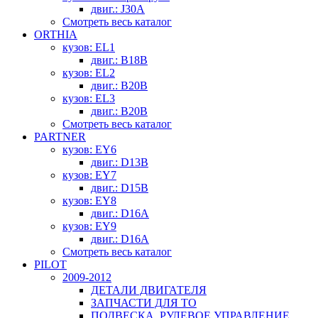
двиг.: J30A
Смотреть весь каталог
ORTHIA
кузов: EL1
двиг.: B18B
кузов: EL2
двиг.: B20B
кузов: EL3
двиг.: B20B
Смотреть весь каталог
PARTNER
кузов: EY6
двиг.: D13B
кузов: EY7
двиг.: D15B
кузов: EY8
двиг.: D16A
кузов: EY9
двиг.: D16A
Смотреть весь каталог
PILOT
2009-2012
ДЕТАЛИ ДВИГАТЕЛЯ
ЗАПЧАСТИ ДЛЯ ТО
ПОДВЕСКА, РУЛЕВОЕ УПРАВЛЕНИЕ,