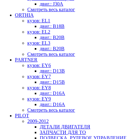
двиг.: J30A
Смотреть весь каталог
ORTHIA
кузов: EL1
двиг.: B18B
кузов: EL2
двиг.: B20B
кузов: EL3
двиг.: B20B
Смотреть весь каталог
PARTNER
кузов: EY6
двиг.: D13B
кузов: EY7
двиг.: D15B
кузов: EY8
двиг.: D16A
кузов: EY9
двиг.: D16A
Смотреть весь каталог
PILOT
2009-2012
ДЕТАЛИ ДВИГАТЕЛЯ
ЗАПЧАСТИ ДЛЯ ТО
ПОДВЕСКА, РУЛЕВОЕ УПРАВЛЕНИЕ,