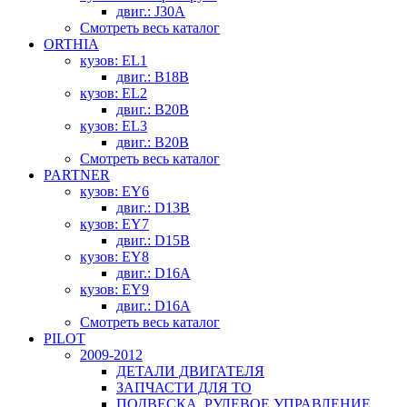
двиг.: J30A
Смотреть весь каталог
ORTHIA
кузов: EL1
двиг.: B18B
кузов: EL2
двиг.: B20B
кузов: EL3
двиг.: B20B
Смотреть весь каталог
PARTNER
кузов: EY6
двиг.: D13B
кузов: EY7
двиг.: D15B
кузов: EY8
двиг.: D16A
кузов: EY9
двиг.: D16A
Смотреть весь каталог
PILOT
2009-2012
ДЕТАЛИ ДВИГАТЕЛЯ
ЗАПЧАСТИ ДЛЯ ТО
ПОДВЕСКА, РУЛЕВОЕ УПРАВЛЕНИЕ,