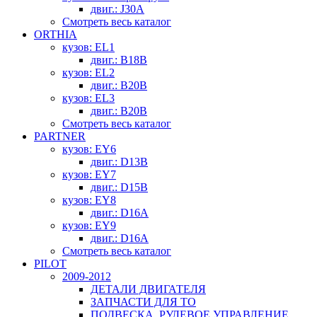
двиг.: J30A
Смотреть весь каталог
ORTHIA
кузов: EL1
двиг.: B18B
кузов: EL2
двиг.: B20B
кузов: EL3
двиг.: B20B
Смотреть весь каталог
PARTNER
кузов: EY6
двиг.: D13B
кузов: EY7
двиг.: D15B
кузов: EY8
двиг.: D16A
кузов: EY9
двиг.: D16A
Смотреть весь каталог
PILOT
2009-2012
ДЕТАЛИ ДВИГАТЕЛЯ
ЗАПЧАСТИ ДЛЯ ТО
ПОДВЕСКА, РУЛЕВОЕ УПРАВЛЕНИЕ,