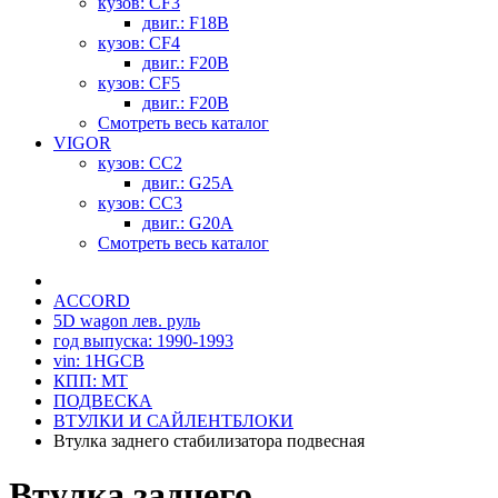
кузов: CF3
двиг.: F18B
кузов: CF4
двиг.: F20B
кузов: CF5
двиг.: F20B
Смотреть весь каталог
VIGOR
кузов: CC2
двиг.: G25A
кузов: CC3
двиг.: G20A
Смотреть весь каталог
ACCORD
5D wagon лев. руль
год выпуска: 1990-1993
vin: 1HGCB
КПП: MT
ПОДВЕСКА
ВТУЛКИ И САЙЛЕНТБЛОКИ
Втулка заднего стабилизатора подвесная
Втулка заднего