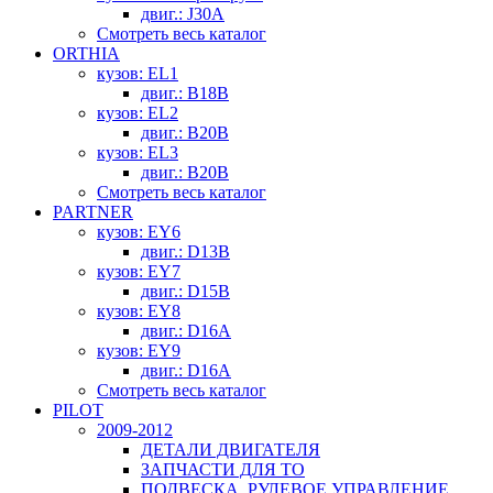
двиг.: J30A
Смотреть весь каталог
ORTHIA
кузов: EL1
двиг.: B18B
кузов: EL2
двиг.: B20B
кузов: EL3
двиг.: B20B
Смотреть весь каталог
PARTNER
кузов: EY6
двиг.: D13B
кузов: EY7
двиг.: D15B
кузов: EY8
двиг.: D16A
кузов: EY9
двиг.: D16A
Смотреть весь каталог
PILOT
2009-2012
ДЕТАЛИ ДВИГАТЕЛЯ
ЗАПЧАСТИ ДЛЯ ТО
ПОДВЕСКА, РУЛЕВОЕ УПРАВЛЕНИЕ,