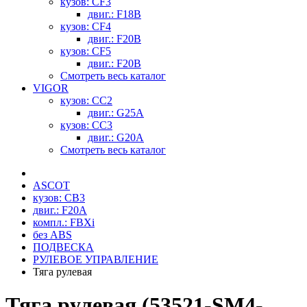
кузов: CF3
двиг.: F18B
кузов: CF4
двиг.: F20B
кузов: CF5
двиг.: F20B
Смотреть весь каталог
VIGOR
кузов: CC2
двиг.: G25A
кузов: CC3
двиг.: G20A
Смотреть весь каталог
ASCOT
кузов: CB3
двиг.: F20A
компл.: FBXi
без ABS
ПОДВЕСКА
РУЛЕВОЕ УПРАВЛЕНИЕ
Тяга рулевая
Тяга рулевая (53521-SM4-