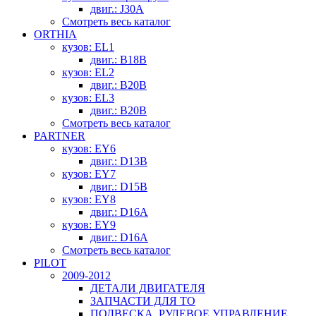
двиг.: J30A
Смотреть весь каталог
ORTHIA
кузов: EL1
двиг.: B18B
кузов: EL2
двиг.: B20B
кузов: EL3
двиг.: B20B
Смотреть весь каталог
PARTNER
кузов: EY6
двиг.: D13B
кузов: EY7
двиг.: D15B
кузов: EY8
двиг.: D16A
кузов: EY9
двиг.: D16A
Смотреть весь каталог
PILOT
2009-2012
ДЕТАЛИ ДВИГАТЕЛЯ
ЗАПЧАСТИ ДЛЯ ТО
ПОДВЕСКА, РУЛЕВОЕ УПРАВЛЕНИЕ,