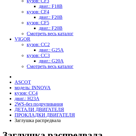
кузов: CF3
двиг.: F18B
кузов: CF4
двиг.: F20B
кузов: CF5
двиг.: F20B
Смотреть весь каталог
VIGOR
кузов: CC2
двиг.: G25A
кузов: CC3
двиг.: G20A
Смотреть весь каталог
ASCOT
модель: INNOVA
кузов: CC4
двиг.: H23A
2WS-без подруливания
ДЕТАЛИ ДВИГАТЕЛЯ
ПРОКЛАДКИ ДВИГАТЕЛЯ
Заглушка распредвала
Заглушка распредвала