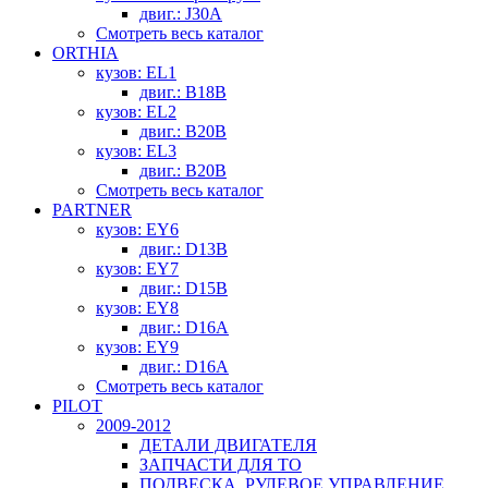
двиг.: J30A
Смотреть весь каталог
ORTHIA
кузов: EL1
двиг.: B18B
кузов: EL2
двиг.: B20B
кузов: EL3
двиг.: B20B
Смотреть весь каталог
PARTNER
кузов: EY6
двиг.: D13B
кузов: EY7
двиг.: D15B
кузов: EY8
двиг.: D16A
кузов: EY9
двиг.: D16A
Смотреть весь каталог
PILOT
2009-2012
ДЕТАЛИ ДВИГАТЕЛЯ
ЗАПЧАСТИ ДЛЯ ТО
ПОДВЕСКА, РУЛЕВОЕ УПРАВЛЕНИЕ,