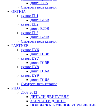
двиг.: J30A
Смотреть весь каталог
ORTHIA
кузов: EL1
двиг.: B18B
кузов: EL2
двиг.: B20B
кузов: EL3
двиг.: B20B
Смотреть весь каталог
PARTNER
кузов: EY6
двиг.: D13B
кузов: EY7
двиг.: D15B
кузов: EY8
двиг.: D16A
кузов: EY9
двиг.: D16A
Смотреть весь каталог
PILOT
2009-2012
ДЕТАЛИ ДВИГАТЕЛЯ
ЗАПЧАСТИ ДЛЯ ТО
ПОДВЕСКА, РУЛЕВОЕ УПРАВЛЕНИЕ,