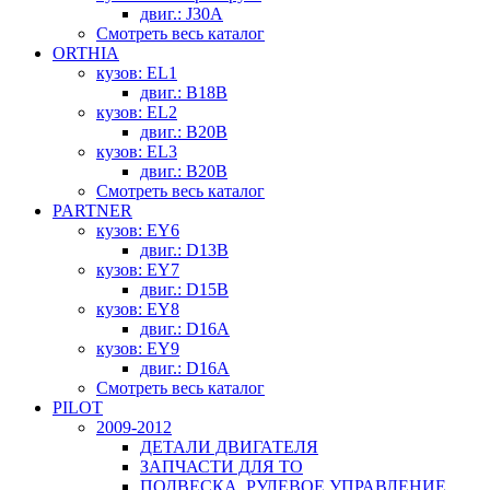
двиг.: J30A
Смотреть весь каталог
ORTHIA
кузов: EL1
двиг.: B18B
кузов: EL2
двиг.: B20B
кузов: EL3
двиг.: B20B
Смотреть весь каталог
PARTNER
кузов: EY6
двиг.: D13B
кузов: EY7
двиг.: D15B
кузов: EY8
двиг.: D16A
кузов: EY9
двиг.: D16A
Смотреть весь каталог
PILOT
2009-2012
ДЕТАЛИ ДВИГАТЕЛЯ
ЗАПЧАСТИ ДЛЯ ТО
ПОДВЕСКА, РУЛЕВОЕ УПРАВЛЕНИЕ,