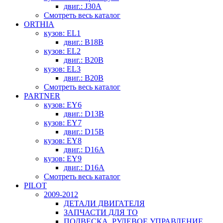
двиг.: J30A
Смотреть весь каталог
ORTHIA
кузов: EL1
двиг.: B18B
кузов: EL2
двиг.: B20B
кузов: EL3
двиг.: B20B
Смотреть весь каталог
PARTNER
кузов: EY6
двиг.: D13B
кузов: EY7
двиг.: D15B
кузов: EY8
двиг.: D16A
кузов: EY9
двиг.: D16A
Смотреть весь каталог
PILOT
2009-2012
ДЕТАЛИ ДВИГАТЕЛЯ
ЗАПЧАСТИ ДЛЯ ТО
ПОДВЕСКА, РУЛЕВОЕ УПРАВЛЕНИЕ,