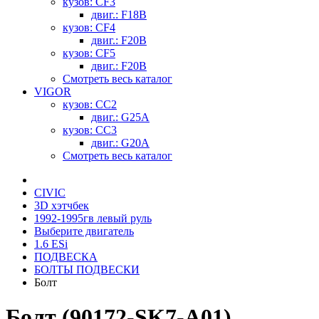
кузов: CF3
двиг.: F18B
кузов: CF4
двиг.: F20B
кузов: CF5
двиг.: F20B
Смотреть весь каталог
VIGOR
кузов: CC2
двиг.: G25A
кузов: CC3
двиг.: G20A
Смотреть весь каталог
CIVIC
3D хэтчбек
1992-1995гв левый руль
Выберите двигатель
1.6 ESi
ПОДВЕСКА
БОЛТЫ ПОДВЕСКИ
Болт
Болт (90172-SK7-A01)