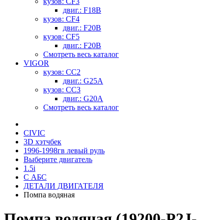
кузов: CF3
двиг.: F18B
кузов: CF4
двиг.: F20B
кузов: CF5
двиг.: F20B
Смотреть весь каталог
VIGOR
кузов: CC2
двиг.: G25A
кузов: CC3
двиг.: G20A
Смотреть весь каталог
CIVIC
3D хэтчбек
1996-1998гв левый руль
Выберите двигатель
1.5i
С АБС
ДЕТАЛИ ДВИГАТЕЛЯ
Помпа водяная
Помпа водяная (19200-P2J-