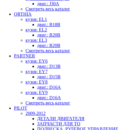
двиг.: J30A
Смотреть весь каталог
ORTHIA
кузов: EL1
двиг.: B18B
кузов: EL2
двиг.: B20B
кузов: EL3
двиг.: B20B
Смотреть весь каталог
PARTNER
кузов: EY6
двиг.: D13B
кузов: EY7
двиг.: D15B
кузов: EY8
двиг.: D16A
кузов: EY9
двиг.: D16A
Смотреть весь каталог
PILOT
2009-2012
ДЕТАЛИ ДВИГАТЕЛЯ
ЗАПЧАСТИ ДЛЯ ТО
ПОДВЕСКА, РУЛЕВОЕ УПРАВЛЕНИЕ,