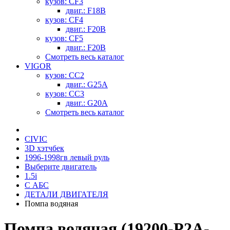
кузов: CF3
двиг.: F18B
кузов: CF4
двиг.: F20B
кузов: CF5
двиг.: F20B
Смотреть весь каталог
VIGOR
кузов: CC2
двиг.: G25A
кузов: CC3
двиг.: G20A
Смотреть весь каталог
CIVIC
3D хэтчбек
1996-1998гв левый руль
Выберите двигатель
1.5i
С АБС
ДЕТАЛИ ДВИГАТЕЛЯ
Помпа водяная
Помпа водяная (19200-P2A-