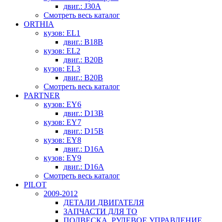
двиг.: J30A
Смотреть весь каталог
ORTHIA
кузов: EL1
двиг.: B18B
кузов: EL2
двиг.: B20B
кузов: EL3
двиг.: B20B
Смотреть весь каталог
PARTNER
кузов: EY6
двиг.: D13B
кузов: EY7
двиг.: D15B
кузов: EY8
двиг.: D16A
кузов: EY9
двиг.: D16A
Смотреть весь каталог
PILOT
2009-2012
ДЕТАЛИ ДВИГАТЕЛЯ
ЗАПЧАСТИ ДЛЯ ТО
ПОДВЕСКА, РУЛЕВОЕ УПРАВЛЕНИЕ,