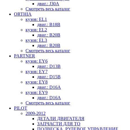
двиг.: J30A
Смотреть весь каталог
ORTHIA
кузов: EL1
двиг.: B18B
кузов: EL2
двиг.: B20B
кузов: EL3
двиг.: B20B
Смотреть весь каталог
PARTNER
кузов: EY6
двиг.: D13B
кузов: EY7
двиг.: D15B
кузов: EY8
двиг.: D16A
кузов: EY9
двиг.: D16A
Смотреть весь каталог
PILOT
2009-2012
ДЕТАЛИ ДВИГАТЕЛЯ
ЗАПЧАСТИ ДЛЯ ТО
ПОДВЕСКА, РУЛЕВОЕ УПРАВЛЕНИЕ,