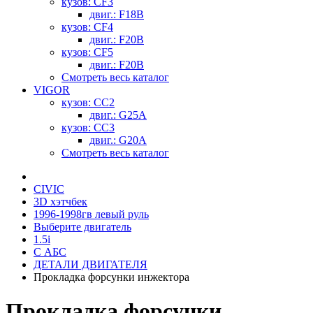
кузов: CF3
двиг.: F18B
кузов: CF4
двиг.: F20B
кузов: CF5
двиг.: F20B
Смотреть весь каталог
VIGOR
кузов: CC2
двиг.: G25A
кузов: CC3
двиг.: G20A
Смотреть весь каталог
CIVIC
3D хэтчбек
1996-1998гв левый руль
Выберите двигатель
1.5i
С АБС
ДЕТАЛИ ДВИГАТЕЛЯ
Прокладка форсунки инжектора
Прокладка форсунки