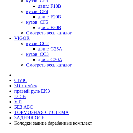
кузов: CF3
двиг.: F18B
кузов: CF4
двиг.: F20B
кузов: CF5
двиг.: F20B
Смотреть весь каталог
VIGOR
кузов: CC2
двиг.: G25A
кузов: CC3
двиг.: G20A
Смотреть весь каталог
CIVIC
3D хэтчбек
правый руль EK3
D15B
VTi
БЕЗ АБС
ТОРМОЗНАЯ СИСТЕМА
ЗАДНЯЯ ОСЬ
Колодки задние барабанные комплект