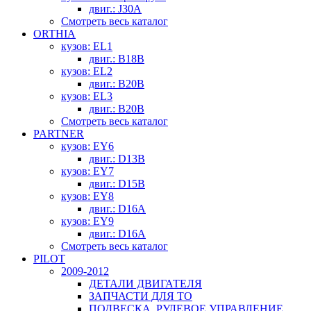
двиг.: J30A
Смотреть весь каталог
ORTHIA
кузов: EL1
двиг.: B18B
кузов: EL2
двиг.: B20B
кузов: EL3
двиг.: B20B
Смотреть весь каталог
PARTNER
кузов: EY6
двиг.: D13B
кузов: EY7
двиг.: D15B
кузов: EY8
двиг.: D16A
кузов: EY9
двиг.: D16A
Смотреть весь каталог
PILOT
2009-2012
ДЕТАЛИ ДВИГАТЕЛЯ
ЗАПЧАСТИ ДЛЯ ТО
ПОДВЕСКА, РУЛЕВОЕ УПРАВЛЕНИЕ,