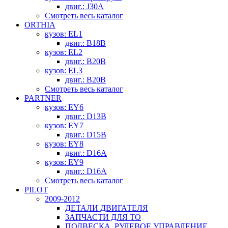
двиг.: J30A
Смотреть весь каталог
ORTHIA
кузов: EL1
двиг.: B18B
кузов: EL2
двиг.: B20B
кузов: EL3
двиг.: B20B
Смотреть весь каталог
PARTNER
кузов: EY6
двиг.: D13B
кузов: EY7
двиг.: D15B
кузов: EY8
двиг.: D16A
кузов: EY9
двиг.: D16A
Смотреть весь каталог
PILOT
2009-2012
ДЕТАЛИ ДВИГАТЕЛЯ
ЗАПЧАСТИ ДЛЯ ТО
ПОДВЕСКА, РУЛЕВОЕ УПРАВЛЕНИЕ,