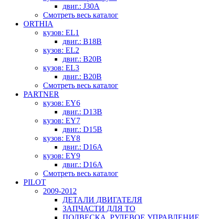
двиг.: J30A
Смотреть весь каталог
ORTHIA
кузов: EL1
двиг.: B18B
кузов: EL2
двиг.: B20B
кузов: EL3
двиг.: B20B
Смотреть весь каталог
PARTNER
кузов: EY6
двиг.: D13B
кузов: EY7
двиг.: D15B
кузов: EY8
двиг.: D16A
кузов: EY9
двиг.: D16A
Смотреть весь каталог
PILOT
2009-2012
ДЕТАЛИ ДВИГАТЕЛЯ
ЗАПЧАСТИ ДЛЯ ТО
ПОДВЕСКА, РУЛЕВОЕ УПРАВЛЕНИЕ,