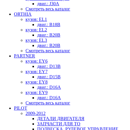
двиг.: J30A
Смотреть весь каталог
ORTHIA
кузов: EL1
двиг.: B18B
кузов: EL2
двиг.: B20B
кузов: EL3
двиг.: B20B
Смотреть весь каталог
PARTNER
кузов: EY6
двиг.: D13B
кузов: EY7
двиг.: D15B
кузов: EY8
двиг.: D16A
кузов: EY9
двиг.: D16A
Смотреть весь каталог
PILOT
2009-2012
ДЕТАЛИ ДВИГАТЕЛЯ
ЗАПЧАСТИ ДЛЯ ТО
ПОДВЕСКА, РУЛЕВОЕ УПРАВЛЕНИЕ,