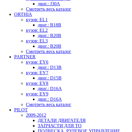
двиг.: J30A
Смотреть весь каталог
ORTHIA
кузов: EL1
двиг.: B18B
кузов: EL2
двиг.: B20B
кузов: EL3
двиг.: B20B
Смотреть весь каталог
PARTNER
кузов: EY6
двиг.: D13B
кузов: EY7
двиг.: D15B
кузов: EY8
двиг.: D16A
кузов: EY9
двиг.: D16A
Смотреть весь каталог
PILOT
2009-2012
ДЕТАЛИ ДВИГАТЕЛЯ
ЗАПЧАСТИ ДЛЯ ТО
ПОДВЕСКА, РУЛЕВОЕ УПРАВЛЕНИЕ,