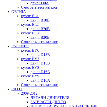
двиг.: J30A
Смотреть весь каталог
ORTHIA
кузов: EL1
двиг.: B18B
кузов: EL2
двиг.: B20B
кузов: EL3
двиг.: B20B
Смотреть весь каталог
PARTNER
кузов: EY6
двиг.: D13B
кузов: EY7
двиг.: D15B
кузов: EY8
двиг.: D16A
кузов: EY9
двиг.: D16A
Смотреть весь каталог
PILOT
2009-2012
ДЕТАЛИ ДВИГАТЕЛЯ
ЗАПЧАСТИ ДЛЯ ТО
ПОДВЕСКА, РУЛЕВОЕ УПРАВЛЕНИЕ,