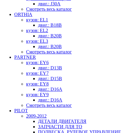
двиг.: J30A
Смотреть весь каталог
ORTHIA
кузов: EL1
двиг.: B18B
кузов: EL2
двиг.: B20B
кузов: EL3
двиг.: B20B
Смотреть весь каталог
PARTNER
кузов: EY6
двиг.: D13B
кузов: EY7
двиг.: D15B
кузов: EY8
двиг.: D16A
кузов: EY9
двиг.: D16A
Смотреть весь каталог
PILOT
2009-2012
ДЕТАЛИ ДВИГАТЕЛЯ
ЗАПЧАСТИ ДЛЯ ТО
ПОДВЕСКА, РУЛЕВОЕ УПРАВЛЕНИЕ,