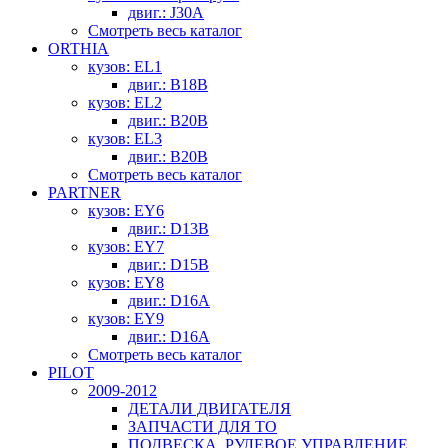
двиг.: J30A
Смотреть весь каталог
ORTHIA
кузов: EL1
двиг.: B18B
кузов: EL2
двиг.: B20B
кузов: EL3
двиг.: B20B
Смотреть весь каталог
PARTNER
кузов: EY6
двиг.: D13B
кузов: EY7
двиг.: D15B
кузов: EY8
двиг.: D16A
кузов: EY9
двиг.: D16A
Смотреть весь каталог
PILOT
2009-2012
ДЕТАЛИ ДВИГАТЕЛЯ
ЗАПЧАСТИ ДЛЯ ТО
ПОДВЕСКА, РУЛЕВОЕ УПРАВЛЕНИЕ,