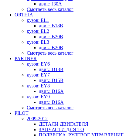
двиг.: J30A
Смотреть весь каталог
ORTHIA
кузов: EL1
двиг.: B18B
кузов: EL2
двиг.: B20B
кузов: EL3
двиг.: B20B
Смотреть весь каталог
PARTNER
кузов: EY6
двиг.: D13B
кузов: EY7
двиг.: D15B
кузов: EY8
двиг.: D16A
кузов: EY9
двиг.: D16A
Смотреть весь каталог
PILOT
2009-2012
ДЕТАЛИ ДВИГАТЕЛЯ
ЗАПЧАСТИ ДЛЯ ТО
ПОДВЕСКА, РУЛЕВОЕ УПРАВЛЕНИЕ,