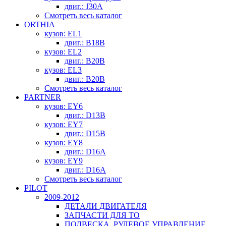
двиг.: J30A
Смотреть весь каталог
ORTHIA
кузов: EL1
двиг.: B18B
кузов: EL2
двиг.: B20B
кузов: EL3
двиг.: B20B
Смотреть весь каталог
PARTNER
кузов: EY6
двиг.: D13B
кузов: EY7
двиг.: D15B
кузов: EY8
двиг.: D16A
кузов: EY9
двиг.: D16A
Смотреть весь каталог
PILOT
2009-2012
ДЕТАЛИ ДВИГАТЕЛЯ
ЗАПЧАСТИ ДЛЯ ТО
ПОДВЕСКА, РУЛЕВОЕ УПРАВЛЕНИЕ,