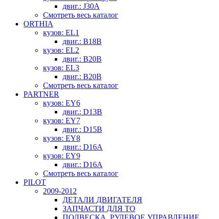
двиг.: J30A
Смотреть весь каталог
ORTHIA
кузов: EL1
двиг.: B18B
кузов: EL2
двиг.: B20B
кузов: EL3
двиг.: B20B
Смотреть весь каталог
PARTNER
кузов: EY6
двиг.: D13B
кузов: EY7
двиг.: D15B
кузов: EY8
двиг.: D16A
кузов: EY9
двиг.: D16A
Смотреть весь каталог
PILOT
2009-2012
ДЕТАЛИ ДВИГАТЕЛЯ
ЗАПЧАСТИ ДЛЯ ТО
ПОДВЕСКА, РУЛЕВОЕ УПРАВЛЕНИЕ,