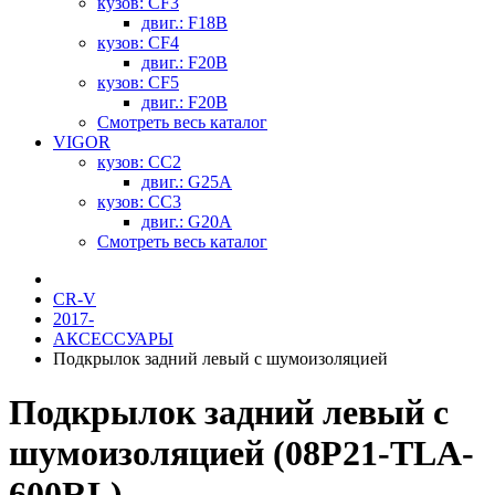
кузов: CF3
двиг.: F18B
кузов: CF4
двиг.: F20B
кузов: CF5
двиг.: F20B
Смотреть весь каталог
VIGOR
кузов: CC2
двиг.: G25A
кузов: CC3
двиг.: G20A
Смотреть весь каталог
CR-V
2017-
АКСЕССУАРЫ
Подкрылок задний левый с шумоизоляцией
Подкрылок задний левый с
шумоизоляцией (08P21-TLA-
600RL)