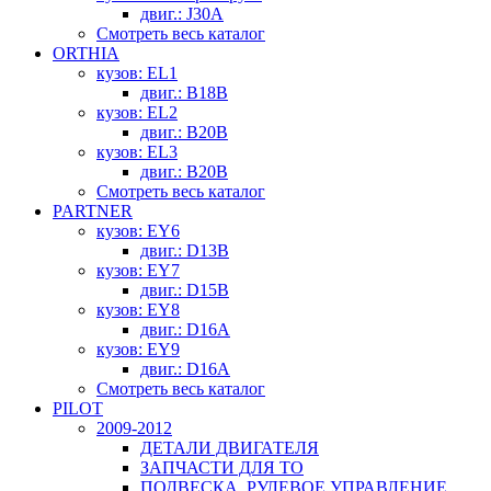
двиг.: J30A
Смотреть весь каталог
ORTHIA
кузов: EL1
двиг.: B18B
кузов: EL2
двиг.: B20B
кузов: EL3
двиг.: B20B
Смотреть весь каталог
PARTNER
кузов: EY6
двиг.: D13B
кузов: EY7
двиг.: D15B
кузов: EY8
двиг.: D16A
кузов: EY9
двиг.: D16A
Смотреть весь каталог
PILOT
2009-2012
ДЕТАЛИ ДВИГАТЕЛЯ
ЗАПЧАСТИ ДЛЯ ТО
ПОДВЕСКА, РУЛЕВОЕ УПРАВЛЕНИЕ,