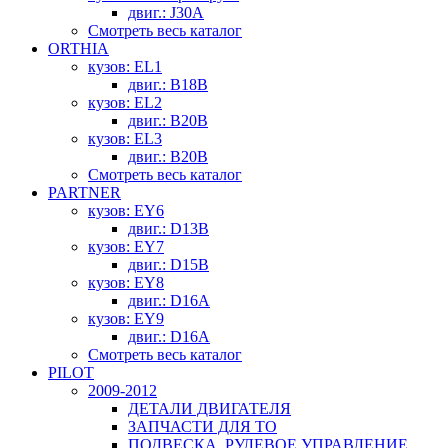
двиг.: J30A
Смотреть весь каталог
ORTHIA
кузов: EL1
двиг.: B18B
кузов: EL2
двиг.: B20B
кузов: EL3
двиг.: B20B
Смотреть весь каталог
PARTNER
кузов: EY6
двиг.: D13B
кузов: EY7
двиг.: D15B
кузов: EY8
двиг.: D16A
кузов: EY9
двиг.: D16A
Смотреть весь каталог
PILOT
2009-2012
ДЕТАЛИ ДВИГАТЕЛЯ
ЗАПЧАСТИ ДЛЯ ТО
ПОДВЕСКА, РУЛЕВОЕ УПРАВЛЕНИЕ,