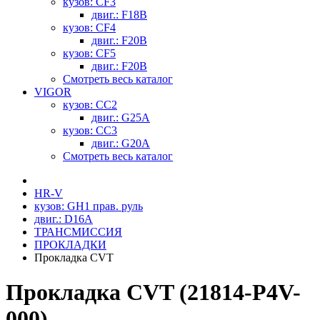
кузов: CF3
двиг.: F18B
кузов: CF4
двиг.: F20B
кузов: CF5
двиг.: F20B
Смотреть весь каталог
VIGOR
кузов: CC2
двиг.: G25A
кузов: CC3
двиг.: G20A
Смотреть весь каталог
HR-V
кузов: GH1 прав. руль
двиг.: D16A
ТРАНСМИССИЯ
ПРОКЛАДКИ
Прокладка CVT
Прокладка CVT (21814-P4V-
000)