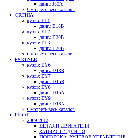
двиг.: J30A
Смотреть весь каталог
ORTHIA
кузов: EL1
двиг.: B18B
кузов: EL2
двиг.: B20B
кузов: EL3
двиг.: B20B
Смотреть весь каталог
PARTNER
кузов: EY6
двиг.: D13B
кузов: EY7
двиг.: D15B
кузов: EY8
двиг.: D16A
кузов: EY9
двиг.: D16A
Смотреть весь каталог
PILOT
2009-2012
ДЕТАЛИ ДВИГАТЕЛЯ
ЗАПЧАСТИ ДЛЯ ТО
ПОДВЕСКА, РУЛЕВОЕ УПРАВЛЕНИЕ,