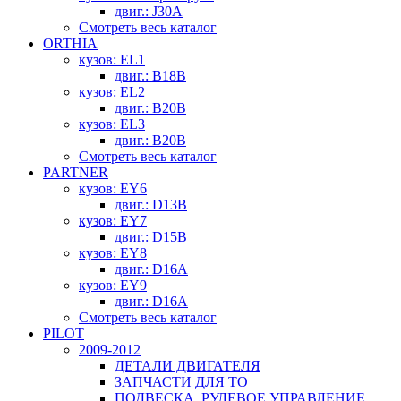
двиг.: J30A
Смотреть весь каталог
ORTHIA
кузов: EL1
двиг.: B18B
кузов: EL2
двиг.: B20B
кузов: EL3
двиг.: B20B
Смотреть весь каталог
PARTNER
кузов: EY6
двиг.: D13B
кузов: EY7
двиг.: D15B
кузов: EY8
двиг.: D16A
кузов: EY9
двиг.: D16A
Смотреть весь каталог
PILOT
2009-2012
ДЕТАЛИ ДВИГАТЕЛЯ
ЗАПЧАСТИ ДЛЯ ТО
ПОДВЕСКА, РУЛЕВОЕ УПРАВЛЕНИЕ,