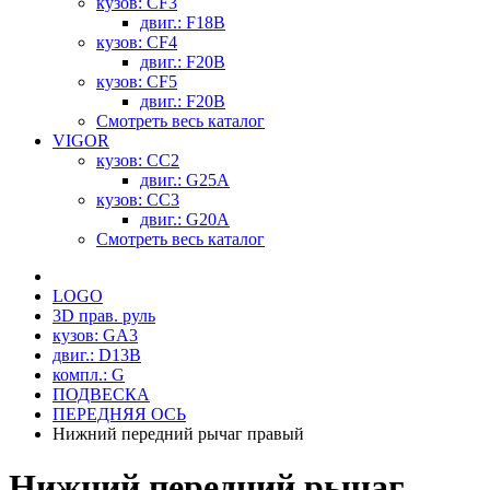
кузов: CF3
двиг.: F18B
кузов: CF4
двиг.: F20B
кузов: CF5
двиг.: F20B
Смотреть весь каталог
VIGOR
кузов: CC2
двиг.: G25A
кузов: CC3
двиг.: G20A
Смотреть весь каталог
LOGO
3D прав. руль
кузов: GA3
двиг.: D13B
компл.: G
ПОДВЕСКА
ПЕРЕДНЯЯ ОСЬ
Нижний передний рычаг правый
Нижний передний рычаг