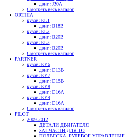
двиг.: J30A
Смотреть весь каталог
ORTHIA
кузов: EL1
двиг.: B18B
кузов: EL2
двиг.: B20B
кузов: EL3
двиг.: B20B
Смотреть весь каталог
PARTNER
кузов: EY6
двиг.: D13B
кузов: EY7
двиг.: D15B
кузов: EY8
двиг.: D16A
кузов: EY9
двиг.: D16A
Смотреть весь каталог
PILOT
2009-2012
ДЕТАЛИ ДВИГАТЕЛЯ
ЗАПЧАСТИ ДЛЯ ТО
ПОДВЕСКА, РУЛЕВОЕ УПРАВЛЕНИЕ,