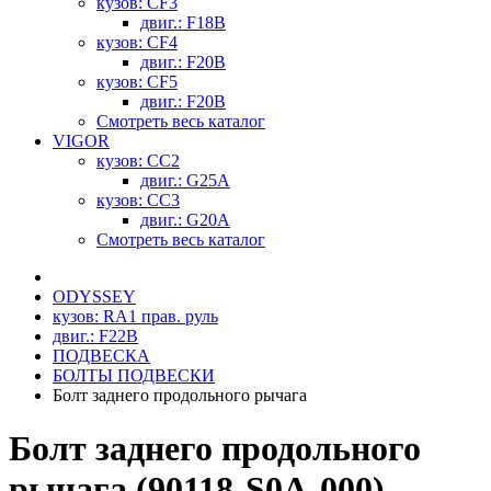
кузов: CF3
двиг.: F18B
кузов: CF4
двиг.: F20B
кузов: CF5
двиг.: F20B
Смотреть весь каталог
VIGOR
кузов: CC2
двиг.: G25A
кузов: CC3
двиг.: G20A
Смотреть весь каталог
ODYSSEY
кузов: RA1 прав. руль
двиг.: F22B
ПОДВЕСКА
БОЛТЫ ПОДВЕСКИ
Болт заднего продольного рычага
Болт заднего продольного
рычага (90118-S0A-000)