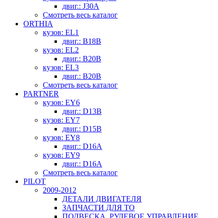
двиг.: J30A
Смотреть весь каталог
ORTHIA
кузов: EL1
двиг.: B18B
кузов: EL2
двиг.: B20B
кузов: EL3
двиг.: B20B
Смотреть весь каталог
PARTNER
кузов: EY6
двиг.: D13B
кузов: EY7
двиг.: D15B
кузов: EY8
двиг.: D16A
кузов: EY9
двиг.: D16A
Смотреть весь каталог
PILOT
2009-2012
ДЕТАЛИ ДВИГАТЕЛЯ
ЗАПЧАСТИ ДЛЯ ТО
ПОДВЕСКА, РУЛЕВОЕ УПРАВЛЕНИЕ,