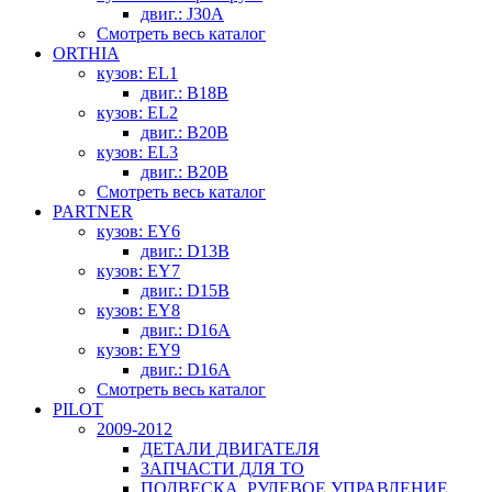
двиг.: J30A
Смотреть весь каталог
ORTHIA
кузов: EL1
двиг.: B18B
кузов: EL2
двиг.: B20B
кузов: EL3
двиг.: B20B
Смотреть весь каталог
PARTNER
кузов: EY6
двиг.: D13B
кузов: EY7
двиг.: D15B
кузов: EY8
двиг.: D16A
кузов: EY9
двиг.: D16A
Смотреть весь каталог
PILOT
2009-2012
ДЕТАЛИ ДВИГАТЕЛЯ
ЗАПЧАСТИ ДЛЯ ТО
ПОДВЕСКА, РУЛЕВОЕ УПРАВЛЕНИЕ,