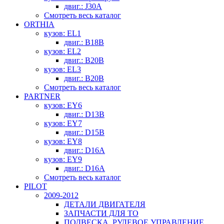
двиг.: J30A
Смотреть весь каталог
ORTHIA
кузов: EL1
двиг.: B18B
кузов: EL2
двиг.: B20B
кузов: EL3
двиг.: B20B
Смотреть весь каталог
PARTNER
кузов: EY6
двиг.: D13B
кузов: EY7
двиг.: D15B
кузов: EY8
двиг.: D16A
кузов: EY9
двиг.: D16A
Смотреть весь каталог
PILOT
2009-2012
ДЕТАЛИ ДВИГАТЕЛЯ
ЗАПЧАСТИ ДЛЯ ТО
ПОДВЕСКА, РУЛЕВОЕ УПРАВЛЕНИЕ,