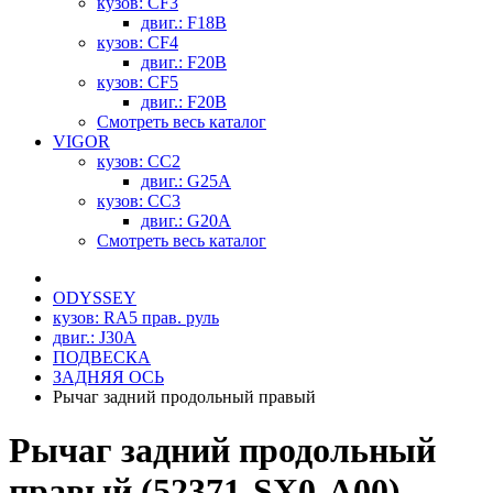
кузов: CF3
двиг.: F18B
кузов: CF4
двиг.: F20B
кузов: CF5
двиг.: F20B
Смотреть весь каталог
VIGOR
кузов: CC2
двиг.: G25A
кузов: CC3
двиг.: G20A
Смотреть весь каталог
ODYSSEY
кузов: RA5 прав. руль
двиг.: J30A
ПОДВЕСКА
ЗАДНЯЯ ОСЬ
Рычаг задний продольный правый
Рычаг задний продольный
правый (52371-SX0-A00)